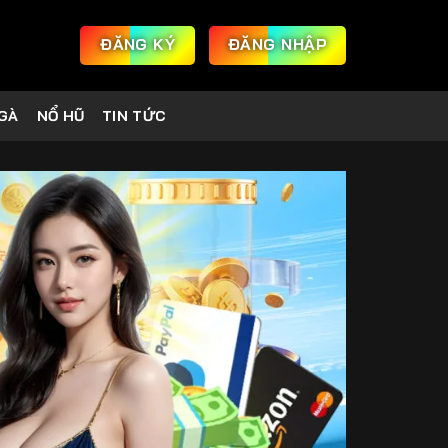
ĐĂNG KÝ
ĐĂNG NHẬP
GÀ
NỔ HŨ
TIN TỨC