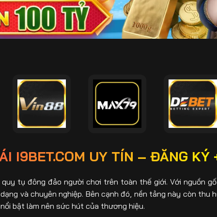
CÁI I9BET.COM UY TÍN – ĐĂNG KÝ
, quy tụ đông đảo người chơi trên toàn thế giới. Với nguồn 
ạng và chuyên nghiệp. Bên cạnh đó, nền tảng này còn thu hút
nổi bật làm nên sức hút của thương hiệu.