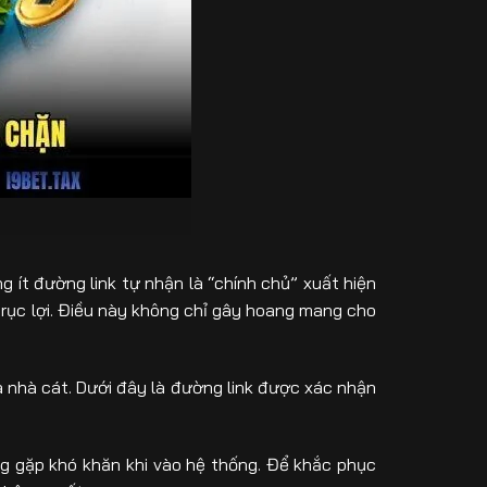
g ít đường link tự nhận là “chính chủ” xuất hiện
trục lợi. Điều này không chỉ gây hoang mang cho
a nhà cát. Dưới đây là đường link được xác nhận
ùng gặp khó khăn khi vào hệ thống. Để khắc phục