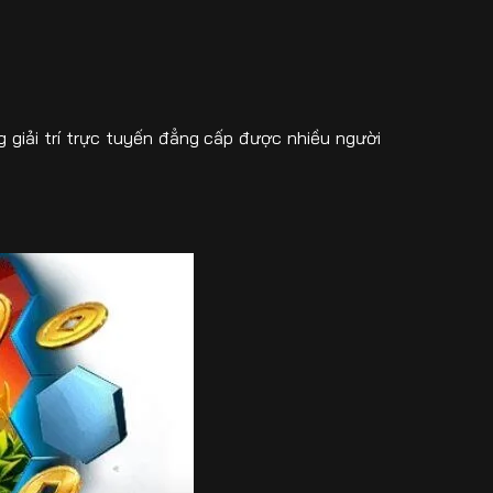
giải trí trực tuyến đẳng cấp được nhiều người