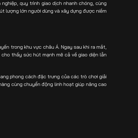
nghiệp, quy trình giao dịch nhanh chóng, cùng
hút lượng lớn người dùng và xây dựng được niềm
tuyến trong khu vực châu Á. Ngay sau khi ra mắt,
n, cho thấy sức hút mạnh mẽ cả về giao diện lẫn
mang phong cách đặc trưng của các trò chơi giải
nhàng cùng chuyển động linh hoạt giúp nâng cao