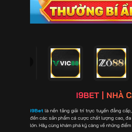
I9BET | NHÀ 
i9Bet
là nền tảng giải trí trực tuyến đẳng cấp
đến các sản phẩm cá cược chất lượng cao, đa d
lớn. Hãy cùng khám phá kỹ càng về những điểm 