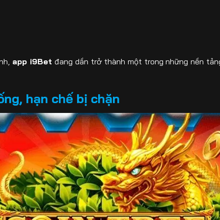
nh,
app i9Bet
đang dần trở thành một trong những nền tảng 
ống, hạn chế bị chặn