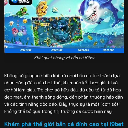
Khái quát chung về bắn cá I9bet
Không có gì ngạc nhiên khi trò chơi bắn cá trở thành lựa
chọn hàng đầu của bet thủ, khi muốn kết hợp giải trí và
cơ hội làm giàu. Trò chơi sở hữu đầy đủ yếu tố từ đồ họa
đẹp mắt, âm thanh sống động, đến phần thưởng hấp dẫn
và các tính năng độc đáo. Đây thực sự là một “cơn sốt”
không thể bỏ qua trong thị trường cá cược hiện nay.
Khám phá thế giới bắn cá đỉnh cao tại I9bet