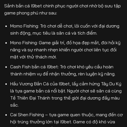
Sảnh bắn cá I9bet chinh phục người chơi nhờ bộ sưu tập
game phong phú như sau:
Momo Fishing: Trò chơi dễ chơi, lôi cuốn với đại dương
sinh động, mục tiêu là săn cá và tích điểm.
Mono Fishing: Game giải trí, đồ họa đẹp mắt, đòi hỏi kỹ
năng và sự nhanh nhẹn khiến người chơi liên tục đối
mặt với thử thách mới.
Cash Fish bắn cá I9bet: Trò chơi khó yêu cầu hoàn
thành nhiệm vụ để nhận thưởng, rèn luyện kỹ năng.
Hầu Vương Bắn Cá của I9bet, lấy cảm hứng Tây Du Ký
là tựa game bắn cá nổi bật. Người chơi sẽ săn cá cùng
Tề Thiên Đại Thánh trong thế giới đại dương đầy màu
sắc.
Cai Shen Fishing – tựa game quen thuộc, mang đến cơ
hội trúng thưởng lớn tại I9bet. Game có độ khó vừa