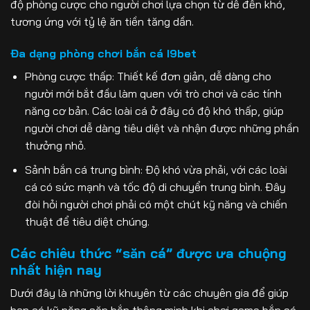
độ phòng cược cho người chơi lựa chọn từ dễ đến khó,
tương ứng với tỷ lệ ăn tiền tăng dần.
Đa dạng phòng chơi bắn cá I9bet
Phòng cược thấp: Thiết kế đơn giản, dễ dàng cho
người mới bắt đầu làm quen với trò chơi và các tính
năng cơ bản. Các loài cá ở đây có độ khó thấp, giúp
người chơi dễ dàng tiêu diệt và nhận được những phần
thưởng nhỏ.
Sảnh bắn cá trung bình: Độ khó vừa phải, với các loài
cá có sức mạnh và tốc độ di chuyển trung bình. Đây
đòi hỏi người chơi phải có một chút kỹ năng và chiến
thuật để tiêu diệt chúng.
Các chiêu thức “săn cá” được ưa chuộng
nhất hiện nay
Dưới đây là những lời khuyên từ các chuyên gia để giúp