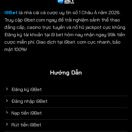
i9Bet
là nhà cái cá cược uy tín số 1 Châu Á năm 2026.
Truy cập i9bet.com ngay để trải nghiệm sảnh thể thao
đẳng cấp, casino trực tuyến và nổ hũ jackpot cực khủng.
Đăng ký tài khoản tại i9 bet hôm nay nhận ngay 99k tiền
cược miễn phí. Giao dịch tại i9bet. com cực nhanh, bảo
mật 100%!
Hướng Dẫn
Đăng ký i9Bet
Đăng nhập i9Bet
Nạp tiền i9Bet
Rút tiền i9Bet