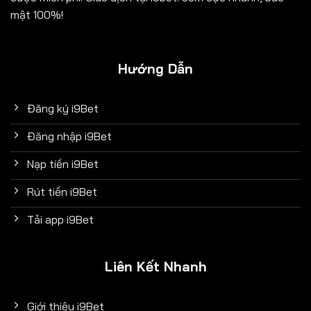
mật 100%!
Hướng Dẫn
Đăng ký i9Bet
Đăng nhập i9Bet
Nạp tiền i9Bet
Rút tiền i9Bet
Tải app i9Bet
Liên Kết Nhanh
Giới thiệu i9Bet