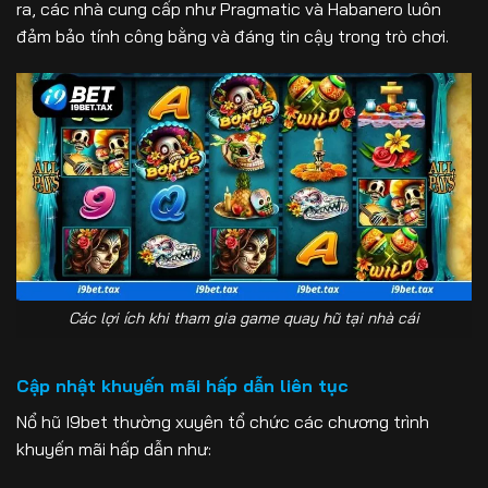
ra, các nhà cung cấp như Pragmatic và Habanero luôn
đảm bảo tính công bằng và đáng tin cậy trong trò chơi.
Các lợi ích khi tham gia game quay hũ tại nhà cái
Cập nhật khuyến mãi hấp dẫn liên tục
Nổ hũ I9bet thường xuyên tổ chức các chương trình
khuyến mãi hấp dẫn như: