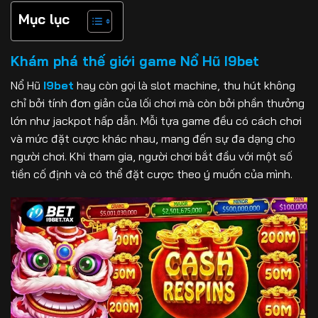
Mục lục
Khám phá thế giới game Nổ Hũ I9bet
Nổ Hũ
I9bet
hay còn gọi là slot machine, thu hút không
chỉ bởi tính đơn giản của lối chơi mà còn bởi phần thưởng
lớn như jackpot hấp dẫn. Mỗi tựa game đều có cách chơi
và mức đặt cược khác nhau, mang đến sự đa dạng cho
người chơi. Khi tham gia, người chơi bắt đầu với một số
tiền cố định và có thể đặt cược theo ý muốn của mình.