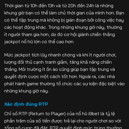
Thời gian từ 10h đến 13h và từ 20h đến 24h là những
khung giờ bạn có thể làm chủ thời gian của mình hơn. Bạn
có thể tập trung mà không bị gián đoạn bởi công việc hay
các hoạt động khác. Trong những khung giờ này, thường
ít người tham gia hơn, do đó cơ hội giành chiến thắng
jackpot nổ hũ lớn có thể cao hơn.
Mức jackpot tích lũy nhanh chóng và khi ít người chơi,
lượng đối thủ cạnh tranh giảm, tăng khả năng chiến
thắng. Môi trường ít ồn ào cũng giúp bạn tập trung và
quyết định cược một cách tốt hơn. Ngoài ra, các nhà
phát hành game thường tổ chức các sự kiện đặc biệt vào
những khung giờ này.
Xác định đúng RTP
Chỉ số RTP (Return to Player) của nổ hũ i9bet là tỷ lệ
phần trăm của số tiền được trả lại cho người chơi so với
tổng số cược đã đặt. RTP quyết định mức trúng thưởng