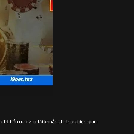
rị tiền nạp vào tài khoản khi thực hiện giao