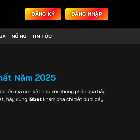
ĐĂNG KÝ
ĐĂNG NHẬP
GÀ
NỔ HŨ
TIN TỨC
hất Năm 2025
ãi lớn mà còn kết hợp với những phần quà hấp
bet, hãy cùng
I9bet
khám phá chi tiết dưới đây.