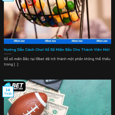
Hướng Dẫn Cách Chơi Xổ Số Miền Bắc Cho Thành Viên Mới
Xổ số miền Bắc tại I9bet đã trở thành một phần không thể thiếu
trong [...]
14
Th10