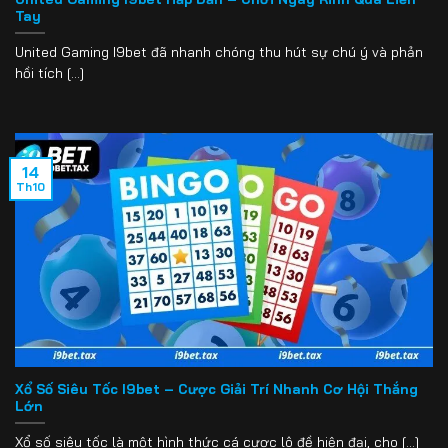
Tay
United Gaming I9bet đã nhanh chóng thu hút sự chú ý và phản
hồi tích [...]
14
Th10
Xổ Số Siêu Tốc I9bet – Cược Giải Trí Nhanh Cơ Hội Thắng
Lớn
Xổ số siêu tốc là một hình thức cá cược lô đề hiện đại, cho [...]