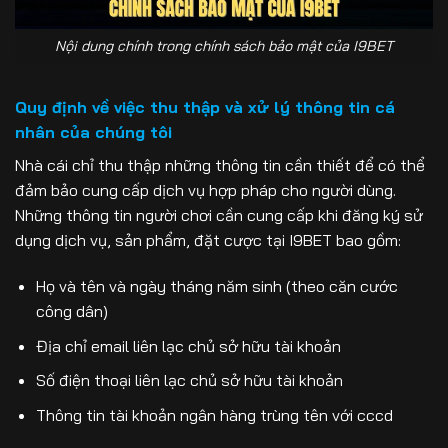
Nội dung chính trong chính sách bảo mật của I9BET
Quy định về việc thu thập và xử lý thông tin cá
nhân của chúng tôi
Nhà cái chỉ thu thập những thông tin cần thiết để có thể
đảm bảo cung cấp dịch vụ hợp pháp cho người dùng.
Những thông tin người chơi cần cung cấp khi đăng ký sử
dụng dịch vụ, sản phẩm, đặt cược tại I9BET bao gồm:
Họ và tên và ngày tháng năm sinh (theo căn cước
công dân)
Địa chỉ email liên lạc chủ sở hữu tài khoản
Số điện thoại liên lạc chủ sở hữu tài khoản
Thông tin tài khoản ngân hàng trùng tên với cccd