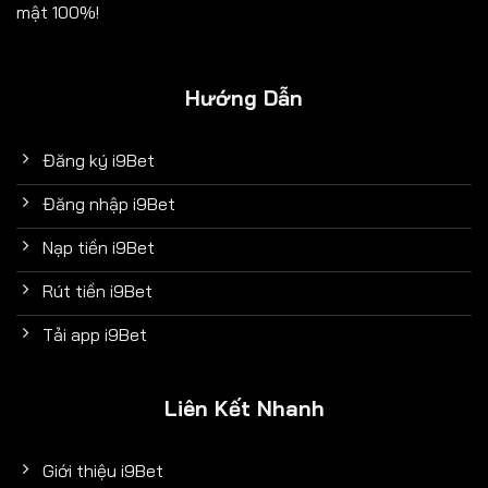
mật 100%!
Hướng Dẫn
Đăng ký i9Bet
Đăng nhập i9Bet
Nạp tiền i9Bet
Rút tiền i9Bet
Tải app i9Bet
Liên Kết Nhanh
Giới thiệu i9Bet