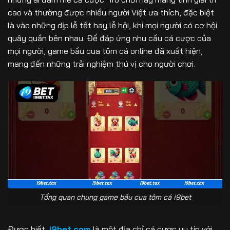
cao và thường được nhiều người Việt ưa thích, đặc biệt
là vào những dịp lễ tết hay lễ hội, khi mọi người có cơ hội
quây quần bên nhau. Để đáp ứng nhu cầu cá cược của
mọi người, game bầu cua tôm cá online đã xuất hiện,
mang đến những trải nghiệm thú vị cho người chơi.
Tổng quan chung game bầu cua tôm cá i9bet
Được biết,
i9bet.com
là một địa chỉ cá cược uy tín với