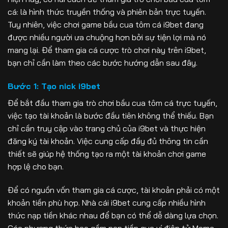
cá: là hình thức truyền thống và phiên bản trực tuyến.
Tuy nhiên, việc chơi game bầu cua tôm cá i9bet đang
được nhiều người ưa chuộng hơn bởi sự tiện lợi mà nó
mang lại. Để tham gia cá cược trò chơi này trên i9bet,
bạn chỉ cần làm theo các bước hướng dẫn sau đây.
Bước 1: Tạo nick i9bet
Để bắt đầu tham gia trò chơi bầu cua tôm cá trực tuyến,
việc tạo tài khoản là bước đầu tiên không thể thiếu. Bạn
chỉ cần truy cập vào trang chủ của i9bet và thực hiện
đăng ký tài khoản. Việc cung cấp đầy đủ thông tin cần
thiết sẽ giúp hệ thống tạo ra một tài khoản chơi game
hợp lệ cho bạn.
Để có nguồn vốn tham gia cá cược, tài khoản phải có một
khoản tiền phù hợp. Nhà cái i9bet cung cấp nhiều hình
thức nạp tiền khác nhau để bạn có thể dễ dàng lựa chọn.
Các phương thức bao gồm nạp tiền qua ví điện tử Momo,