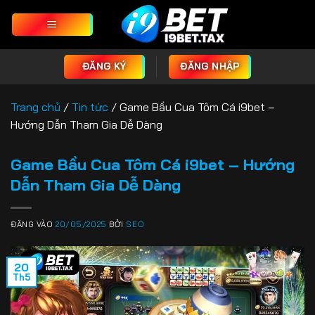
Bỏ
qua
nội
dung
ĐĂNG KÝ
ĐĂNG NHẬP
Trang chủ
/
Tin tức
/
Game Bầu Cua Tôm Cá i9bet –
Hướng Dẫn Tham Gia Dễ Dàng
Game Bầu Cua Tôm Cá i9bet – Hướng
Dẫn Tham Gia Dễ Dàng
ĐĂNG VÀO
20/05/2025
BỞI
SEO
20
Th5