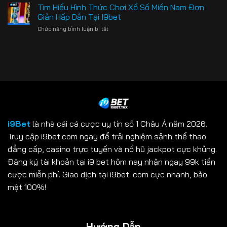
Số
Tìm Hiểu Hình Thức Chơi Xổ Số Miền Nam Đơn
Cược
Tay
Miền
Giải
Giản Hấp Dẫn Tại I9bet
Trung
Trí
Chức năng bình luận bị tắt
ở
–
Nhanh
Tìm
Hướng
Cơ
Hiểu
Dẫn
Hội
Hình
Cách
Thắng
Thức
Chơi
Lớn
Chơi
Đơn
Xổ
Giản
Số
Chi
Miền
Tiết
Nam
Đơn
i9Bet
là nhà cái cá cược uy tín số 1 Châu Á năm 2026.
Giản
Hấp
Truy cập i9bet.com ngay để trải nghiệm sảnh thể thao
Dẫn
đẳng cấp, casino trực tuyến và nổ hũ jackpot cực khủng.
Tại
I9bet
Đăng ký tài khoản tại i9 bet hôm nay nhận ngay 99k tiền
cược miễn phí. Giao dịch tại i9bet. com cực nhanh, bảo
mật 100%!
Hướng Dẫn