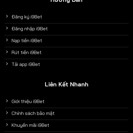
Đăng ký i9Bet
Đăng nhập i9Bet
Nạp tiền i9Bet
Rút tiền i9Bet
Tải app i9Bet
Liên Kết Nhanh
Giới thiệu i9Bet
Chính sách bảo mật
Khuyến mãi i9Bet