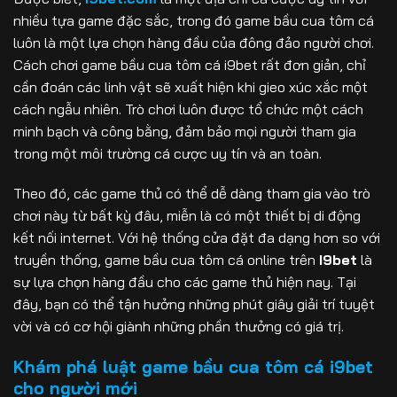
nhiều tựa game đặc sắc, trong đó game bầu cua tôm cá
luôn là một lựa chọn hàng đầu của đông đảo người chơi.
Cách chơi game bầu cua tôm cá i9bet rất đơn giản, chỉ
cần đoán các linh vật sẽ xuất hiện khi gieo xúc xắc một
cách ngẫu nhiên. Trò chơi luôn được tổ chức một cách
minh bạch và công bằng, đảm bảo mọi người tham gia
trong một môi trường cá cược uy tín và an toàn.
Theo đó, các game thủ có thể dễ dàng tham gia vào trò
chơi này từ bất kỳ đâu, miễn là có một thiết bị di động
kết nối internet. Với hệ thống cửa đặt đa dạng hơn so với
truyền thống, game bầu cua tôm cá online trên
I9bet
là
sự lựa chọn hàng đầu cho các game thủ hiện nay. Tại
đây, bạn có thể tận hưởng những phút giây giải trí tuyệt
vời và có cơ hội giành những phần thưởng có giá trị.
Khám phá luật game bầu cua tôm cá i9bet
cho người mới