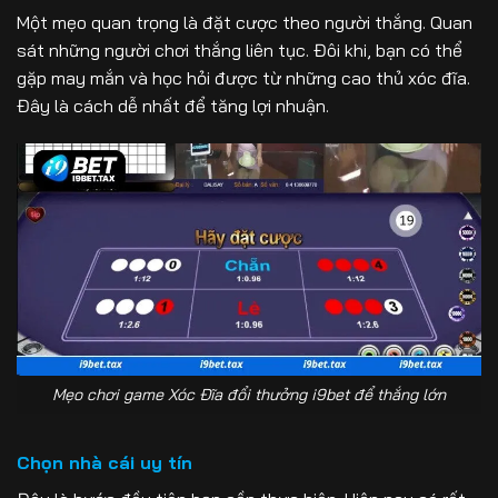
Một mẹo quan trọng là đặt cược theo người thắng. Quan
sát những người chơi thắng liên tục. Đôi khi, bạn có thể
gặp may mắn và học hỏi được từ những cao thủ xóc đĩa.
Đây là cách dễ nhất để tăng lợi nhuận.
Mẹo chơi game Xóc Đĩa đổi thưởng i9bet để thắng lớn
Chọn nhà cái uy tín