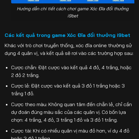
Hướng dẫn chi tiết cách chơi game Xóc Đĩa đổi thưởng
i9bet
Các kết quả trong game Xóc Đĩa đổi thưởng i9bet
Khác với trò chơi truyền thống, xóc đĩa online thường sử
dụng 4 quân vị, và kết quả sẽ rơi vào các trường hợp sau:
Cược chẵn: Đặt cược vào kết quả 4 đỏ, 4 trắng, hoặc
2 đỏ 2 trắng.
Cược lẻ: Đặt cược vào kết quả 3 đỏ 1 trắng hoặc 3
trắng 1 đỏ.
Cược theo màu: Không quan tâm đến chẵn lẻ, chỉ cần
dự đoán đúng màu sắc của các quân vị. Có bốn lựa
chọn: 4 trắng, 4 đỏ, 3 trắng 1 đỏ và 3 đỏ 1 trắng.
Cược tài: Khi có nhiều quân vị màu đỏ hơn, ví dụ 4 đỏ
hoặc 3 đỏ 1 trắng.