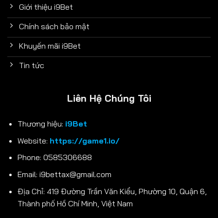
Giới thiệu i9Bet
Chính sách bảo mật
Khuyến mãi i9Bet
Tin tức
Liên Hệ Chúng Tôi
Thương hiệu:
i9Bet
Website:
https://game1.io/
Phone: 0585306688
Email:
i9bettax@gmail.com
Địa Chỉ:
419 Đường Trần Văn Kiểu, Phường 10, Quận 6,
Thành phố Hồ Chí Minh, Việt Nam