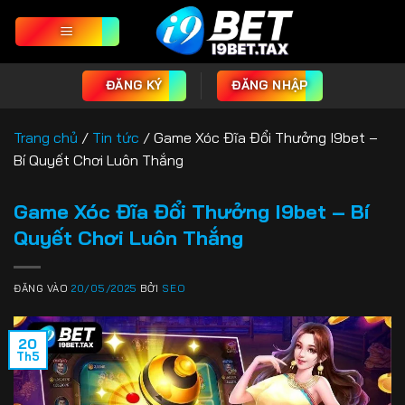
Bỏ
qua
nội
dung
ĐĂNG KÝ
ĐĂNG NHẬP
Trang chủ
/
Tin tức
/
Game Xóc Đĩa Đổi Thưởng I9bet –
Bí Quyết Chơi Luôn Thắng
Game Xóc Đĩa Đổi Thưởng I9bet – Bí
Quyết Chơi Luôn Thắng
ĐĂNG VÀO
20/05/2025
BỞI
SEO
20
Th5