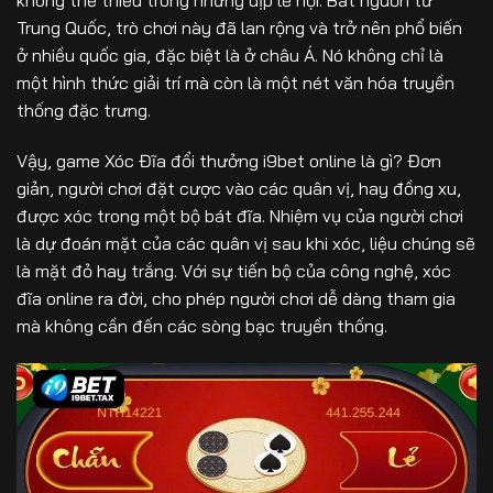
không thể thiếu trong những dịp lễ hội. Bắt nguồn từ
Trung Quốc, trò chơi này đã lan rộng và trở nên phổ biến
ở nhiều quốc gia, đặc biệt là ở châu Á. Nó không chỉ là
một hình thức giải trí mà còn là một nét văn hóa truyền
thống đặc trưng.
Vậy, game Xóc Đĩa đổi thưởng i9bet online là gì? Đơn
giản, người chơi đặt cược vào các quân vị, hay đồng xu,
được xóc trong một bộ bát đĩa. Nhiệm vụ của người chơi
là dự đoán mặt của các quân vị sau khi xóc, liệu chúng sẽ
là mặt đỏ hay trắng. Với sự tiến bộ của công nghệ, xóc
đĩa online ra đời, cho phép người chơi dễ dàng tham gia
mà không cần đến các sòng bạc truyền thống.