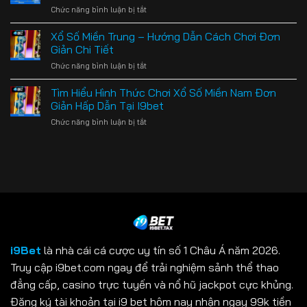
Chiến
Chức năng bình luận bị tắt
ở
Dẫn
Thuật
Xổ
–
Hiệu
Số
Xổ Số Miền Trung – Hướng Dẫn Cách Chơi Đơn
Chơi
Quả
Siêu
Ngay
Giản Chi Tiết
Tốc
Rinh
Chức năng bình luận bị tắt
ở
I9bet
Quà
Xổ
–
Liền
Số
Tìm Hiểu Hình Thức Chơi Xổ Số Miền Nam Đơn
Cược
Tay
Miền
Giải
Giản Hấp Dẫn Tại I9bet
Trung
Trí
Chức năng bình luận bị tắt
ở
–
Nhanh
Tìm
Hướng
Cơ
Hiểu
Dẫn
Hội
Hình
Cách
Thắng
Thức
Chơi
Lớn
Chơi
Đơn
Xổ
Giản
Số
Chi
Miền
Tiết
Nam
Đơn
i9Bet
là nhà cái cá cược uy tín số 1 Châu Á năm 2026.
Giản
Hấp
Truy cập i9bet.com ngay để trải nghiệm sảnh thể thao
Dẫn
đẳng cấp, casino trực tuyến và nổ hũ jackpot cực khủng.
Tại
I9bet
Đăng ký tài khoản tại i9 bet hôm nay nhận ngay 99k tiền