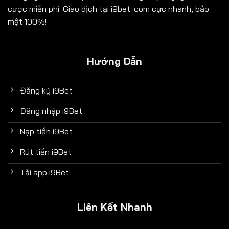
cược miễn phí. Giao dịch tại i9bet. com cực nhanh, bảo
mật 100%!
Hướng Dẫn
Đăng ký i9Bet
Đăng nhập i9Bet
Nạp tiền i9Bet
Rút tiền i9Bet
Tải app i9Bet
Liên Kết Nhanh