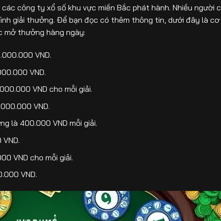
 các công ty xổ số khu vực miền Bắc phát hành. Nhiều người 
ình giải thưởng. Để bạn đọc có thêm thông tin, dưới đây là cơ
ợc mở thưởng hàng ngày:
000.000.000 VND.
0.000.000 VND.
 5.000.000 VND cho mỗi giải.
 1.000.000 VND.
ởng là 400.000 VND mỗi giải.
0 VND.
.000 VND cho mỗi giải.
40.000 VND.