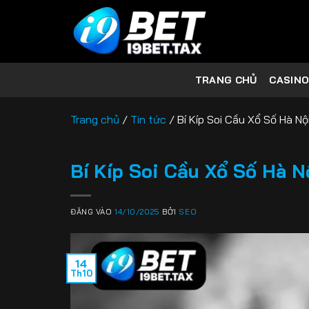
Bỏ
qua
nội
dung
TRANG CHỦ
CASINO
Trang chủ
/
Tin tức
/
Bí Kíp Soi Cầu Xổ Số Hà N
Bí Kíp Soi Cầu Xổ Số Hà 
ĐĂNG VÀO
14/10/2025
BỞI
SEO
14
Th10