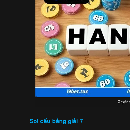
Tuyệt 
Soi cầu bằng giải 7