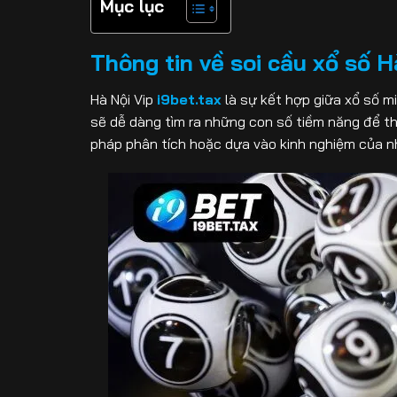
Mục lục
Thông tin về soi cầu xổ số H
Hà Nội Vip
i9bet.tax
là sự kết hợp giữa xổ số mi
sẽ dễ dàng tìm ra những con số tiềm năng để th
pháp phân tích hoặc dựa vào kinh nghiệm của n