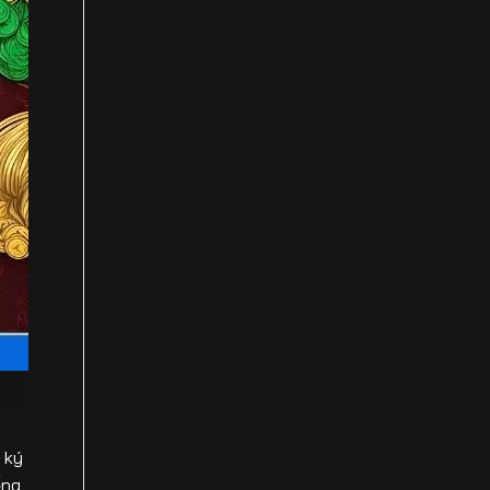
 ký
ống