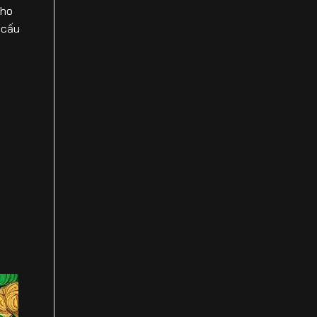
cho
 cấu