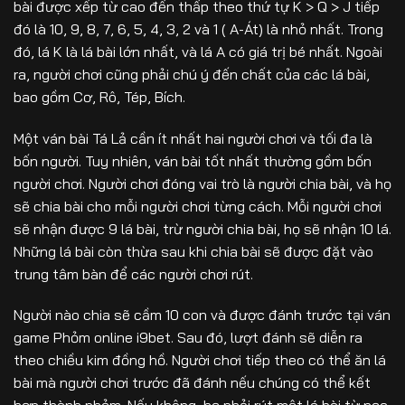
bài được xếp từ cao đến thấp theo thứ tự K > Q > J tiếp
đó là 10, 9, 8, 7, 6, 5, 4, 3, 2 và 1 ( A-Át) là nhỏ nhất. Trong
đó, lá K là lá bài lớn nhất, và lá A có giá trị bé nhất. Ngoài
ra, người chơi cũng phải chú ý đến chất của các lá bài,
bao gồm Cơ, Rô, Tép, Bích.
Một ván bài Tá Lả cần ít nhất hai người chơi và tối đa là
bốn người. Tuy nhiên, ván bài tốt nhất thường gồm bốn
người chơi. Người chơi đóng vai trò là người chia bài, và họ
sẽ chia bài cho mỗi người chơi từng cách. Mỗi người chơi
sẽ nhận được 9 lá bài, trừ người chia bài, họ sẽ nhận 10 lá.
Những lá bài còn thừa sau khi chia bài sẽ được đặt vào
trung tâm bàn để các người chơi rút.
Người nào chia sẽ cầm 10 con và được đánh trước tại ván
game Phỏm online i9bet. Sau đó, lượt đánh sẽ diễn ra
theo chiều kim đồng hồ. Người chơi tiếp theo có thể ăn lá
bài mà người chơi trước đã đánh nếu chúng có thể kết