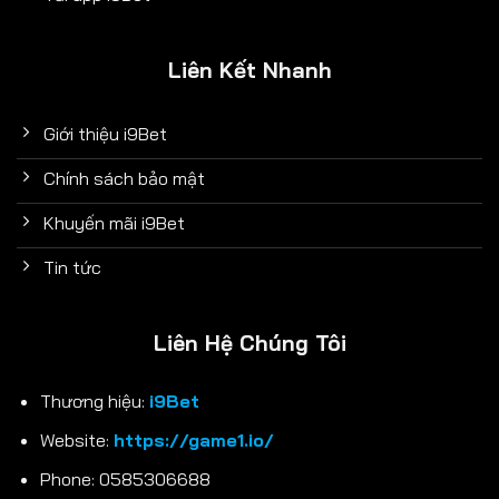
Liên Kết Nhanh
Giới thiệu i9Bet
Chính sách bảo mật
Khuyến mãi i9Bet
Tin tức
Liên Hệ Chúng Tôi
Thương hiệu:
i9Bet
Website:
https://game1.io/
Phone: 0585306688