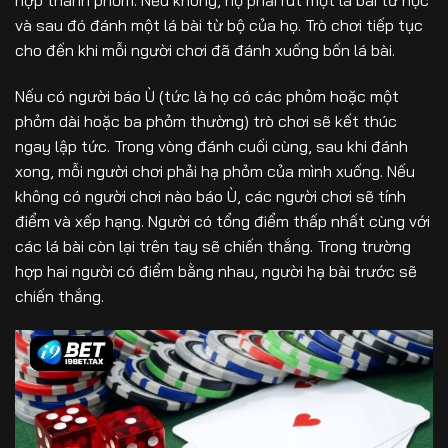
hợp thành phỏm. Nếu không, họ phải rút một lá bài từ nọc
và sau đó đánh một lá bài từ bộ của họ. Trò chơi tiếp tục
cho đến khi mỗi người chơi đã đánh xuống bốn lá bài.
Nếu có người báo Ù (tức là họ có các phỏm hoặc một
phỏm dài hoặc ba phỏm thường) trò chơi sẽ kết thúc
ngay lập tức. Trong vòng đánh cuối cùng, sau khi đánh
xong, mỗi người chơi phải hạ phỏm của mình xuống. Nếu
không có người chơi nào báo Ù, các người chơi sẽ tính
điểm và xếp hạng. Người có tổng điểm thấp nhất cùng với
các lá bài còn lại trên tay sẽ chiến thắng. Trong trường
hợp hai người có điểm bằng nhau, người hạ bài trước sẽ
chiến thắng.