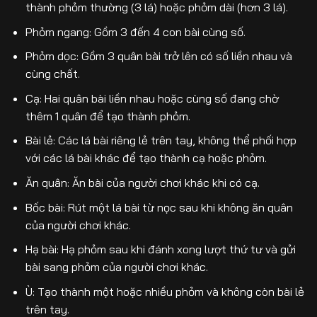
thành phỏm thường (3 lá) hoặc phỏm dài (hơn 3 lá).
Phỏm ngang: Gồm 3 đến 4 con bài cùng số.
Phỏm dọc: Gồm 3 quân bài trở lên có số liền nhau và
cùng chất.
Cạ: Hai quân bài liền nhau hoặc cùng số đang chờ
thêm 1 quân để tạo thành phỏm.
Bài lẻ: Các lá bài riêng lẻ trên tay, không thể phối hợp
với các lá bài khác để tạo thành cạ hoặc phỏm.
Ăn quân: Ăn bài của người chơi khác khi có cạ.
Bốc bài: Rút một lá bài từ nọc sau khi không ăn quân
của người chơi khác.
Hạ bài: Hạ phỏm sau khi đánh xong lượt thứ tư và gửi
bài sang phỏm của người chơi khác.
Ù: Tạo thành một hoặc nhiều phỏm và không còn bài lẻ
trên tay.