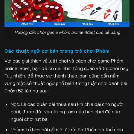
Hướng dẫn chơi game Phỏm online i9bet cực dễ dàng
Các thuật ngữ cơ bản trong trò chơi Phỏm
Với các giải thích về luật chơi và cách chơi game Phỏm
online i9bet, bạn đã có cái nhìn tổng quan về trò chơi này.
Tuy nhiên, để thực sự thành thạo, bạn cũng cần nắm
vững một số thuật ngữ phổ biến trong luật chơi đánh bài
Phỏm 52 lá như sau:
Nọc: Là các quân bài thừa sau khi chia bài cho người
chơi, được đặt vào trung tâm của bàn chơi để các
người chơi rút bài.
Phỏm: Tổ hợp bài gồm 3 lá trở lên. Phỏm có thể chia