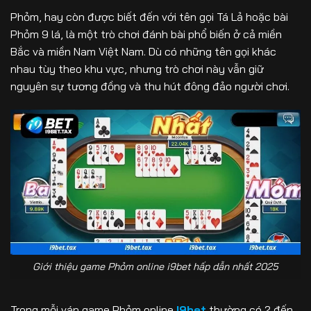
Phỏm, hay còn được biết đến với tên gọi Tá Lả hoặc bài
Phỏm 9 lá, là một trò chơi đánh bài phổ biến ở cả miền
Bắc và miền Nam Việt Nam. Dù có những tên gọi khác
nhau tùy theo khu vực, nhưng trò chơi này vẫn giữ
nguyên sự tương đồng và thu hút đông đảo người chơi.
Giới thiệu game Phỏm online i9bet hấp dẫn nhất 2025
Trong mỗi ván game Phỏm online
I9bet
thường có 2 đến