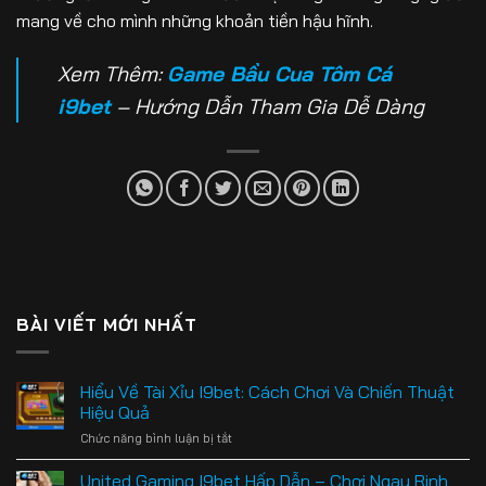
mang về cho mình những khoản tiền hậu hĩnh.
Xem Thêm:
Game Bầu Cua Tôm Cá
i9bet
– Hướng Dẫn Tham Gia Dễ Dàng
BÀI VIẾT MỚI NHẤT
Hiểu Về Tài Xỉu I9bet: Cách Chơi Và Chiến Thuật
Hiệu Quả
Chức năng bình luận bị tắt
ở
Hiểu
Về
United Gaming I9bet Hấp Dẫn – Chơi Ngay Rinh